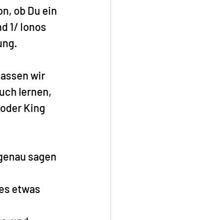
n, ob Du ein 
 1/ Ionos 
ung.
passen wir 
uch lernen, 
oder King 
genau sagen 
es etwas 