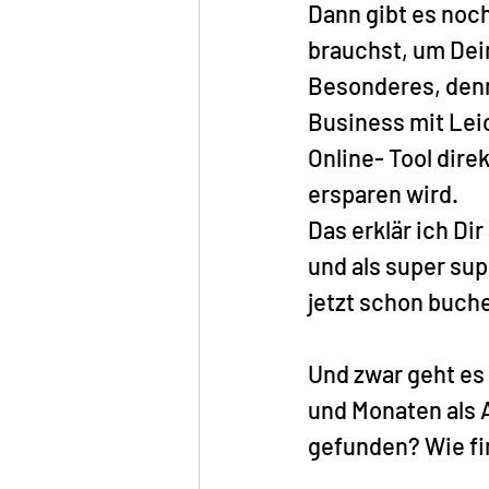
Dann gibt es noch
brauchst, um Dein
Besonderes, denn 
Business mit Leic
Online- Tool dire
ersparen wird. 
Das erklär ich Di
und als super sup
jetzt schon buch
Und zwar geht es 
und Monaten als 
gefunden? Wie fi