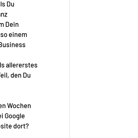
ls Du 
nz 
m Dein 
 so einem 
 Business 
s allererstes 
eil, den Du 
ten Wochen 
i Google 
site dort?