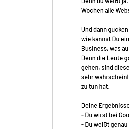
Denn du weißt ja,
Wochen alle Webse
Und dann gucken w
wie kannst Du ei
Business, was auc
Denn die Leute go
gehen, sind diese
sehr wahrscheinli
zu tun hat.
Deine Ergebniss
- Du wirst bei Go
- Du weißt genau