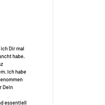
ich Dir mal 
uncht habe. 
z 
em. Ich habe 
ngenommen 
r Dein 
d essentiell 