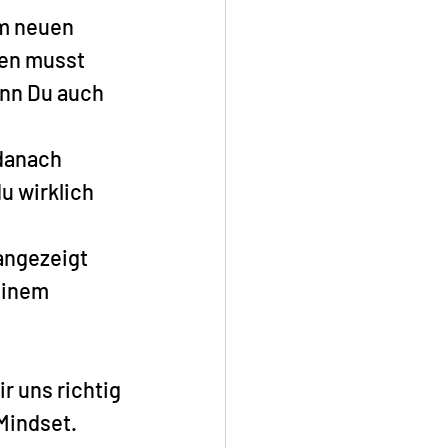
em neuen 
en musst 
nn Du auch 
danach 
u wirklich 
angezeigt 
einem 
 uns richtig 
Mindset.