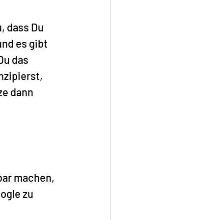
, dass Du 
nd es gibt 
Du das 
zipierst, 
ze dann 
bar machen,  
ogle zu 