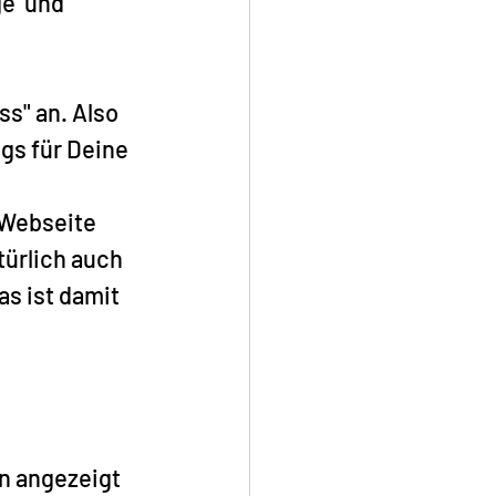
e  und 
s" an. Also 
gs für Deine 
 Webseite 
türlich auch 
as ist damit 
n angezeigt 