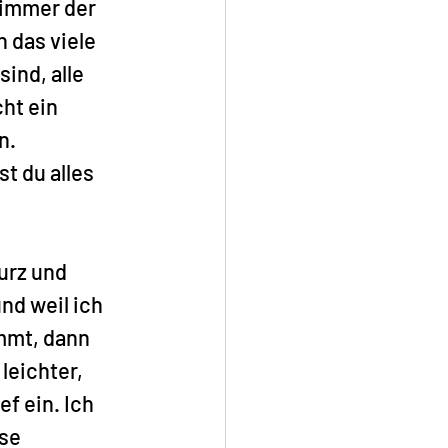
 immer der 
 das viele 
ind, alle 
ht ein 
n.
t du alles 
urz und 
nd weil ich 
mt, dann 
leichter, 
ef ein. Ich 
se 