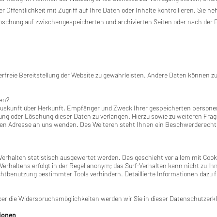
er Öffentlichkeit mit Zugriff auf Ihre Daten oder Inhalte kontrollieren. Sie 
öschung auf zwischengespeicherten und archivierten Seiten oder nach der E
lerfreie Bereitstellung der Website zu gewährleisten. Andere Daten können 
ten?
h Auskunft über Herkunft, Empfänger und Zweck Ihrer gespeicherten person
rung oder Löschung dieser Daten zu verlangen. Hierzu sowie zu weiteren F
en Adresse an uns wenden. Des Weiteren steht Ihnen ein Beschwerderecht b
Verhalten statistisch ausgewertet werden. Das geschieht vor allem mit Coo
erhaltens erfolgt in der Regel anonym; das Surf-Verhalten kann nicht zu Ih
htbenutzung bestimmter Tools verhindern. Detaillierte Informationen dazu fi
er die Widerspruchsmöglichkeiten werden wir Sie in dieser Datenschutzerkl
tionen