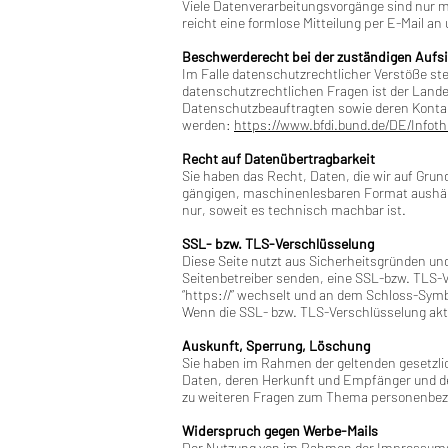
Viele Datenverarbeitungsvorgänge sind nur mit
reicht eine formlose Mitteilung per E-Mail a
Beschwerderecht bei der zuständigen Aufs
Im Falle datenschutzrechtlicher Verstöße st
datenschutzrechtlichen Fragen ist der Land
Datenschutzbeauftragten sowie deren Kont
werden:
https://www.bfdi.bund.de/DE/Infoth
Recht auf Datenübertragbarkeit
Sie haben das Recht, Daten, die wir auf Grund
gängigen, maschinenlesbaren Format aushändi
nur, soweit es technisch machbar ist.
SSL- bzw. TLS-Verschlüsselung
Diese Seite nutzt aus Sicherheitsgründen und
Seitenbetreiber senden, eine SSL-bzw. TLS-Ve
“https://” wechselt und an dem Schloss-Symbo
Wenn die SSL- bzw. TLS-Verschlüsselung aktiv
Auskunft, Sperrung, Löschung
Sie haben im Rahmen der geltenden gesetzli
Daten, deren Herkunft und Empfänger und de
zu weiteren Fragen zum Thema personenbezo
Widerspruch gegen Werbe-Mails
Der Nutzung von im Rahmen der Impressumspf