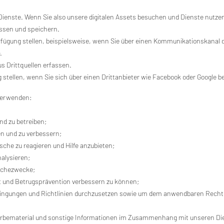
Dienste. Wenn Sie also unsere digitalen Assets besuchen und Dienste nutzen
ssen und speichern.
erfügung stellen, beispielsweise, wenn Sie über einen Kommunikationskanal 
.
s Drittquellen erfassen.
g stellen, wenn Sie sich über einen Drittanbieter wie Facebook oder Google 
 verwenden:
nd zu betreiben;
n und zu verbessern;
che zu reagieren und Hilfe anzubieten;
alysieren;
erchezwecke;
t und Betrugsprävention verbessern zu können;
ingungen und Richtlinien durchzusetzen sowie um dem anwendbaren Recht, 
rbematerial und sonstige Informationen im Zusammenhang mit unseren Die