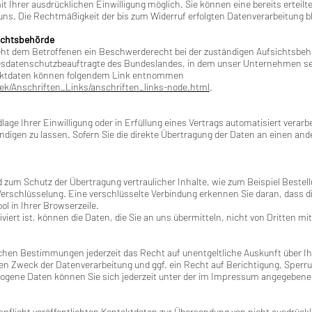
 Ihrer ausdrücklichen Einwilligung möglich. Sie können eine bereits erteilte
n uns. Die Rechtmäßigkeit der bis zum Widerruf erfolgten Datenverarbeitung b
ichtsbehörde
eht dem Betroffenen ein Beschwerderecht bei der zuständigen Aufsichtsbeh
esdatenschutzbeauftragte des Bundeslandes, in dem unser Unternehmen sein
aktdaten können folgendem Link entnommen
ek/Anschriften_Links/anschriften_links-node.html
.
lage Ihrer Einwilligung oder in Erfüllung eines Vertrags automatisiert verarb
gen zu lassen. Sofern Sie die direkte Übertragung der Daten an einen ander
 zum Schutz der Übertragung vertraulicher Inhalte, wie zum Beispiel Bestell
rschlüsselung. Eine verschlüsselte Verbindung erkennen Sie daran, dass die
l in Ihrer Browserzeile.
iert ist, können die Daten, die Sie an uns übermitteln, nicht von Dritten m
chen Bestimmungen jederzeit das Recht auf unentgeltliche Auskunft über 
n Zweck der Datenverarbeitung und ggf. ein Recht auf Berichtigung, Sperru
gene Daten können Sie sich jederzeit unter der im Impressum angegeben
licht veröffentlichten Kontaktdaten zur Übersendung von nicht ausdrückl