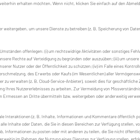
weiterhin erhalten möchten. Wenn nicht, klicken Sie einfach auf den Abmelde
r weitergeben, um unsere Dienste zu betreiben (z. B. Speicherung von Daten
Umständen offenlegen: (i) um rechtswidrige Aktivitäten oder sonstiges Fehl
 unsere Rechte auf Verteidigung zu begründen oder auszuüben; (iii) um unse
nserer Nutzer oder der Öffentlichkeit zu schützen; (iv) im Falle eines Kontro
chmelzung, des Erwerbs oder Kaufs (im Wesentlichen) aller Vermögenswerte 
er zu verwalten (z. B. Cloud-Service-Anbieter), soweit dies für geschäftlich
ng Ihres Nutzererlebnisses zu arbeiten. Zur Vermeidung von Missverständni
 Ermessen an Dritte übermitteln bzw. weitergeben oder anderweitig verw
ale Interaktionen (z. B. Inhalte, Informationen und Kommentare öffentlich 
alle Inhalte oder Daten, die Sie in diesen Bereichen zur Verfügung stellen,
 Informationen zu posten oder mit anderen zu teilen, die Sie nicht öffentl
rweitig im Rahmen der Nutzung eines Dienstes zur Verfügung stellen, erfolg