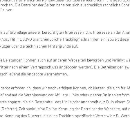
rochen. Die Betreiber der Seiten behalten sich ausdrücklich rechtliche Schr
s, vor.
r auf Grundlage unserer berechtigten Interessen (d.h. Interesse an der Ana
6 Abs. 1 lit. f DSGVO branchenübliche Trackingmaßnahmen ein, soweit diese f
 Nutzer über die technischen Hintergründe auf.
 Leistungen können auch auf anderen Webseiten beworben und verlinkt werd
itter nach einem Vertragsschluss angeboten werden). Die Betreiber der jewe
 anschließend die Angebote wahrnehmen.
bot erforderlich, dass wir nachverfolgen können, ob Nutzer, die sich für Aff
eßend auf die Veranlassung der Affiliate-Links oder unserer Onlineplattform
e ergänzt, die ein Bestandteil des Links oder anderweitig, z.B. in einem 
eferrer), Zeitpunkt, eine Online-Kennung der Betreiber der Webseite, auf der
ne-Kennung des Nutzers, als auch Tracking-spezifische Werte wie z.B. Werb