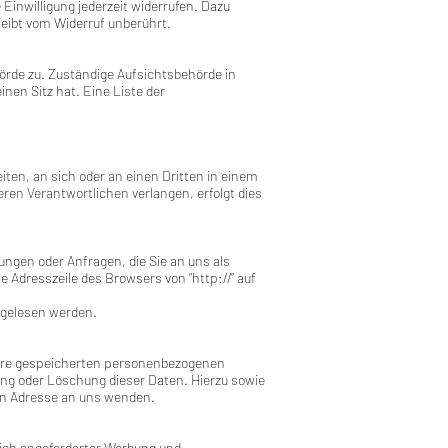
 Einwilligung jederzeit widerrufen. Dazu
leibt vom Widerruf unberührt.
örde zu. Zuständige Aufsichtsbehörde in
en Sitz hat. Eine Liste der
eiten, an sich oder an einen Dritten in einem
en Verantwortlichen verlangen, erfolgt dies
ungen oder Anfragen, die Sie an uns als
 Adresszeile des Browsers von “http://” auf
itgelesen werden.
Ihre gespeicherten personenbezogenen
ng oder Löschung dieser Daten. Hierzu sowie
en Adresse an uns wenden.
ich angeforderter Werbung und