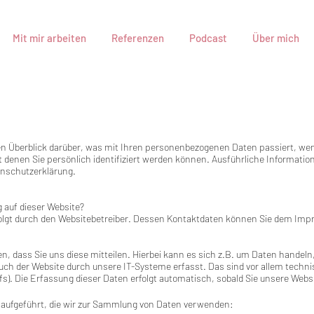
Mit mir arbeiten
Referenzen
Podcast
Über mich
en Überblick darüber, was mit Ihren personenbezogenen Daten passiert, we
t denen Sie persönlich identifiziert werden können. Ausführliche Informa
enschutzerklärung.
g auf dieser Website?
rfolgt durch den Websitebetreiber. Dessen Kontaktdaten können Sie dem Im
 dass Sie uns diese mitteilen. Hierbei kann es sich z.B. um Daten handeln, 
h der Website durch unsere IT-Systeme erfasst. Das sind vor allem technis
s). Die Erfassung dieser Daten erfolgt automatisch, sobald Sie unsere Websi
aufgeführt, die wir zur Sammlung von Daten verwenden: