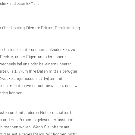
link in diesen E-Mails.
 über Hosting-Dienste Dritter, Bereitstellung
verhalten zu untersuchen, aufzudecken, zu
re Rechte, unser Eigentum oder unsere
llwechsels bei uns oder bei einem unserer
u. a.); (v) um Ihre Daten mittels befugter
e Zwecke angemessen ist; (vi) um mit
ssen möchten wir darauf hinweisen, dass wir
enden können.
posten und mit anderen Nutzern chatten)
 von anderen Personen gelesen, erfasst und
ich machen wollen. Wenn Sie Inhalte auf
t dies auf eigenes Risiko. Wir können nicht